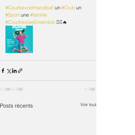
#CourbevoieHandball
 un 
#Club
 un 
#Sport
 une 
#famille
#CourbevoieEnsemble
 🤾‍♂️🔥
Voir tout
Posts récents